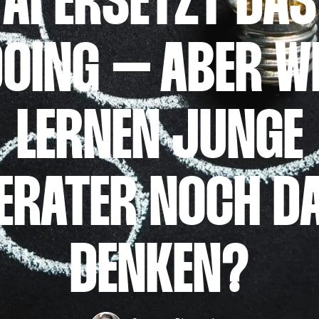
AI ERSETZT DAS
OING – ABER W
LERNEN JUNGE
ERATER NOCH D
DENKEN?