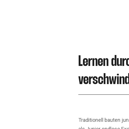
Lernen dur
verschwin
Traditionell bauten ju
als Junior endlose Exc