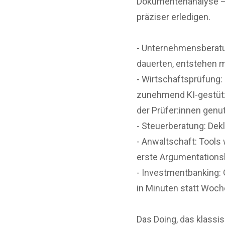
Dokumentenanalyse – a
präziser erledigen.
- Unternehmensberatu
dauerten, entstehen mi
- Wirtschaftsprüfung
zunehmend KI-gestützt.
der Prüfer:innen genut
- Steuerberatung: Dek
- Anwaltschaft: Tools
erste Argumentations
- Investmentbanking: 
in Minuten statt Woch
Das Doing, das klassis