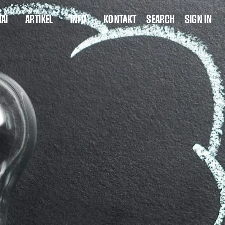
AI
ARTIKEL
INFO
KONTAKT
SEARCH
SIGN IN
OOLBOX
POSTS
WER SIND WIR?
SHOPS
THEMEN
FUTURE SKILLS ENTDECKEN
AUTOREN
BERATUNG IM WANDEL
INTERVIEWS
ARCHIV
QUELLEN PRO ARTIKEL