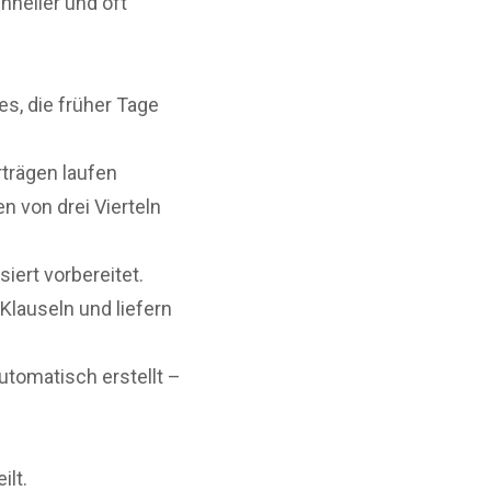
neller und oft
s, die früher Tage
trägen laufen
n von drei Vierteln
iert vorbereitet.
Klauseln und liefern
utomatisch erstellt –
ilt.