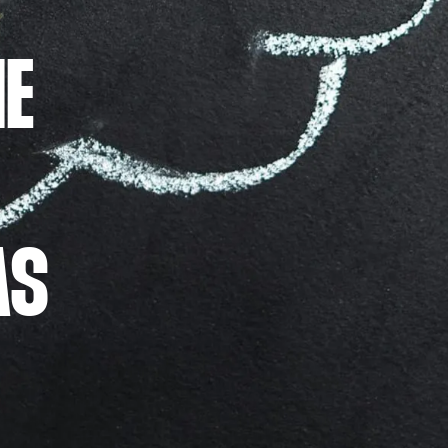
IE
AS