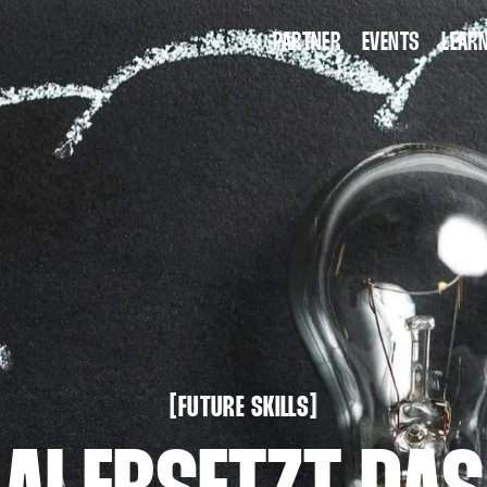
PARTNER
EVENTS
LEARN
KI T
WORK
FUTURE SKILLS
[
[
FUTURE SKILLS