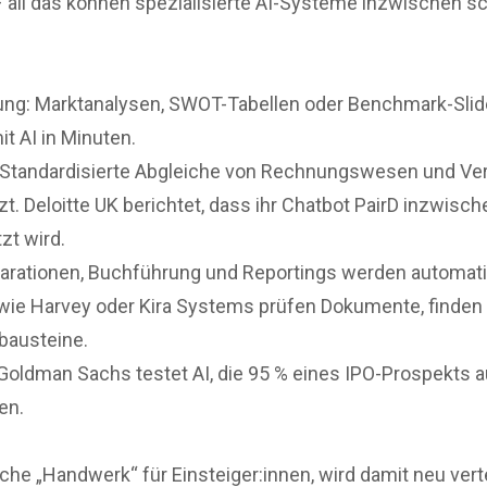
ll das können spezialisierte AI-Systeme inzwischen sch
ng: Marktanalysen, SWOT-Tabellen oder Benchmark-Slide
t AI in Minuten.
: Standardisierte Abgleiche von Rechnungswesen und Ver
 Deloitte UK berichtet, dass ihr Chatbot PairD inzwische
zt wird.
larationen, Buchführung und Reportings werden automatis
 wie Harvey oder Kira Systems prüfen Dokumente, finden 
bausteine.
Goldman Sachs testet AI, die 95 % eines IPO-Prospekts a
en.
che „Handwerk“ für Einsteiger:innen, wird damit neu verte