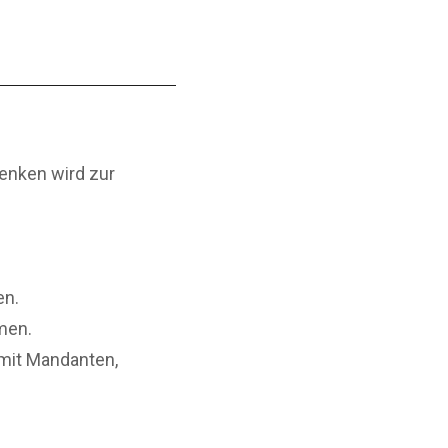
Denken wird zur
en.
hmen.
mit Mandanten,