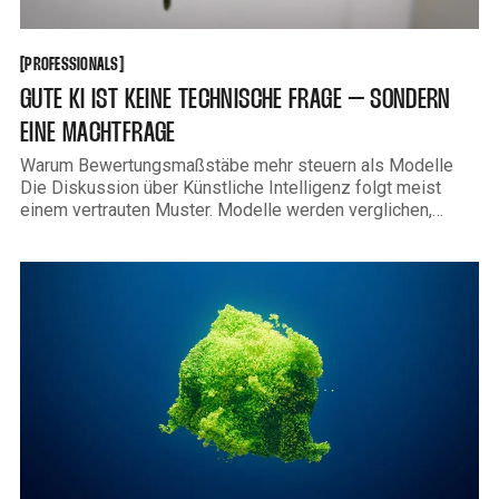
PROFESSIONALS
[
[
PROFESSIONALS
GUTE KI IST KEINE TECHNISCHE FRAGE – SONDERN
EINE MACHTFRAGE
Warum Bewertungsmaßstäbe mehr steuern als Modelle
Die Diskussion über Künstliche Intelligenz folgt meist
einem vertrauten Muster. Modelle werden verglichen,
Leistungswerte diskutiert, Fortschritte quantifiziert. Wer
besser abschneidet, gilt als überlegen. Wer schlechter
abschneidet, als rückständig. Diese Logik ist verständlich.
Sie ist anschlussfähig. Und sie ist trügerisch. Denn die
entscheidende Frage lautet