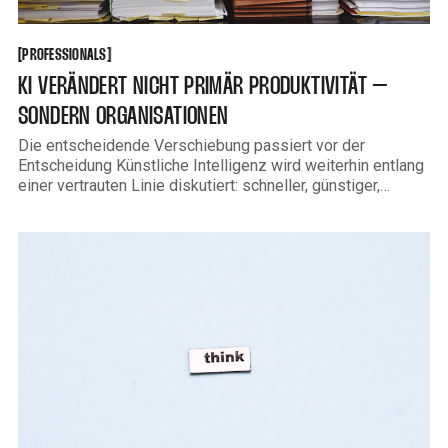
PROFESSIONALS
[
[
PROFESSIONALS
KI VERÄNDERT NICHT PRIMÄR PRODUKTIVITÄT –
SONDERN ORGANISATIONEN
Die entscheidende Verschiebung passiert vor der
Entscheidung Künstliche Intelligenz wird weiterhin entlang
einer vertrauten Linie diskutiert: schneller, günstiger,
effizienter. Diese Perspektive ist bequem, weil sie
anschlussfähig ist. Sie erklärt Investitionen, rechtfertigt
Projekte, beruhigt Gremien. Sie verfehlt jedoch den
eigentlichen Punkt. Die tiefgreifende Wirkung von KI liegt
nicht im Output, sondern