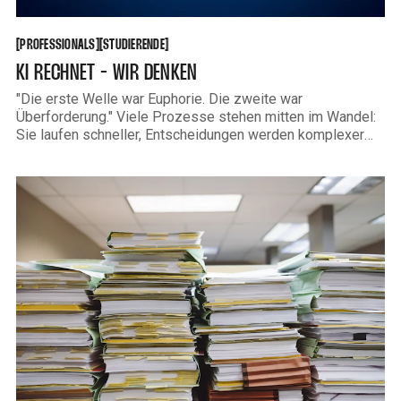
PROFESSIONALS
STUDIERENDE
[
[
[
[
PROFESSIONALS
STUDIERENDE
KI RECHNET - WIR DENKEN
"Die erste Welle war Euphorie. Die zweite war
Überforderung." Viele Prozesse stehen mitten im Wandel:
Sie laufen schneller, Entscheidungen werden komplexer
und die Spielregeln verändern sich leise – aber radikal.
Hierbei wird Ki zunehmend immer wichtiger und beginnt
massiven Einfluss zu haben, wodurch jedoch die
Verantwortung komplett auf den