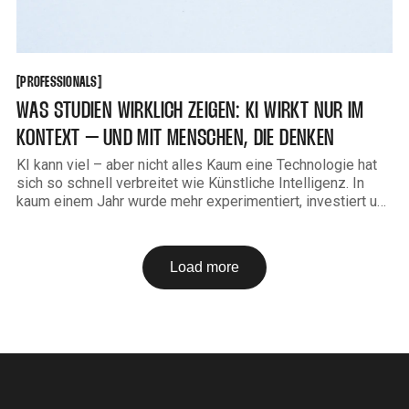
PROFESSIONALS
[
[
PROFESSIONALS
WAS STUDIEN WIRKLICH ZEIGEN: KI WIRKT NUR IM
KONTEXT – UND MIT MENSCHEN, DIE DENKEN
KI kann viel – aber nicht alles Kaum eine Technologie hat
sich so schnell verbreitet wie Künstliche Intelligenz. In
kaum einem Jahr wurde mehr experimentiert, investiert und
publiziert. Doch jenseits des Hypes zeichnet sich ein
Muster ab: KI entfaltet ihren Wert erst dann, wenn sie in
menschliche Denk-, Entscheidungs- und
Load more
Organisationslogiken