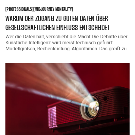
PROFESSIONALS
MIDJOURNEY MENTALITY
[
[
[
[
PROFESSIONALS
MIDJOURNEY MENTALITY
WARUM DER ZUGANG ZU GUTEN DATEN ÜBER
GESELLSCHAFTLICHEN EINFLUSS ENTSCHEIDET
Wer die Daten hält, verschiebt die Macht Die Debatte über
Künstliche Intelligenz wird meist technisch geführt:
Modellgrößen, Rechenleistung, Algorithmen. Das greift zu
kurz. In der Praxis entscheidet eine andere Frage über
wirtschaftlichen und gesellschaftlichen Einfluss: Wer hat
Zugang zu guten Daten – und wer nicht? „Gut“ meint hier
nicht viel, sondern