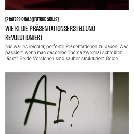
PROFESSIONALS
FUTURE SKILLS
[
[
[
[
PROFESSIONALS
FUTURE SKILLS
WIE KI DIE PRÄSENTATIONSERSTELLUNG
REVOLUTIONIERT
Nie war es leichter, perfekte Präsentationen zu bauen. Was
passiert, wenn man dasselbe Thema zweimal schreiben
lässt? Beide Versionen sind sauber strukturiert. Beide
argumentieren klar. Beide könnten in einem
professionellen Umfeld bestehen. Der Unterschied liegt
nicht im Prompt. Er liegt im Kontext. Der erste Text ist das
Ergebnis einer Zusammenarbeit