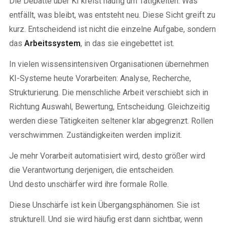
Die Debatte über KI kreist häufig um Tätigkeiten: Was
kritische Haltung gegenüber
oberflächlicher AI-Nutzung.
entfällt, was bleibt, was entsteht neu. Diese Sicht greift zu
kurz. Entscheidend ist nicht die einzelne Aufgabe, sondern
das
Arbeitssystem
, in das sie eingebettet ist.
In vielen wissensintensiven Organisationen übernehmen
KI-Systeme heute Vorarbeiten: Analyse, Recherche,
Strukturierung. Die menschliche Arbeit verschiebt sich in
Richtung Auswahl, Bewertung, Entscheidung. Gleichzeitig
werden diese Tätigkeiten seltener klar abgegrenzt. Rollen
verschwimmen. Zuständigkeiten werden implizit.
Je mehr Vorarbeit automatisiert wird, desto größer wird
die Verantwortung derjenigen, die entscheiden.
Und desto unschärfer wird ihre formale Rolle.
Diese Unschärfe ist kein Übergangsphänomen. Sie ist
strukturell. Und sie wird häufig erst dann sichtbar, wenn