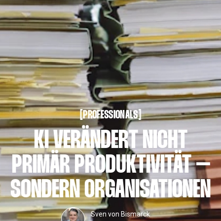
PROFESSIONALS
[
[
PROFESSIONALS
KI VERÄNDERT NICHT
PRIMÄR PRODUKTIVITÄT –
SONDERN ORGANISATIONEN
Sven von Bismarck