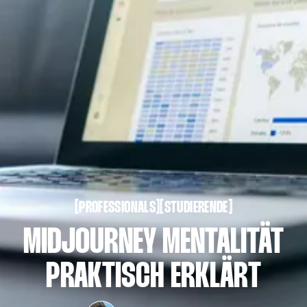
PROFESSIONALS
STUDIERENDE
[
[
[
[
PROFESSIONALS
STUDIERENDE
MIDJOURNEY MENTALITÄT
PRAKTISCH ERKLÄRT