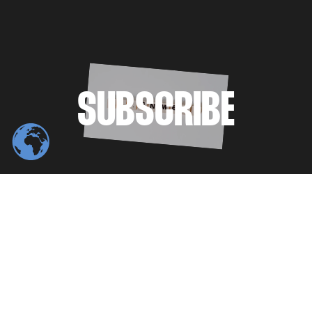
SUBSCRIBE
© 2026
ThinkBeyondAI
- Published
with
Ghost
&
ThinkBeyondAI