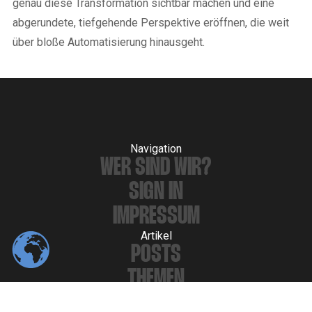
genau diese Transformation sichtbar machen und eine
abgerundete, tiefgehende Perspektive eröffnen, die weit
über bloße Automatisierung hinausgeht.
Navigation
WER SIND WIR?
SIGN IN
IMPRESSUM
Artikel
POSTS
THEMEN
AUTHOREN