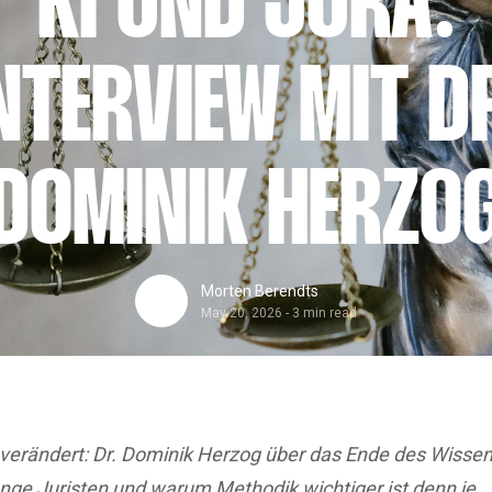
KI UND JURA:
NTERVIEW MIT D
DOMINIK HERZO
Morten Berendts
May 20, 2026
-
3 min read
 verändert: Dr. Dominik Herzog über das Ende des Wiss
unge Juristen und warum Methodik wichtiger ist denn je.