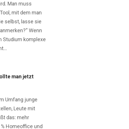
wird. Man muss
s Tool, mit dem man
e selbst, lasse sie
 du anmerken?“ Wenn
nem Studium komplexe
ht…
ollte man jetzt
dem Umfang junge
ellen, Leute mit
ißt das: mehr
 50 % Homeoffice und