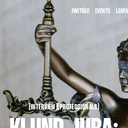
PARTNER
EVENTS
LEARN
KI T
WORK
INTERVIEW
PROFESSIONALS
[
[
[
[
INTERVIEW
PROFESSIONALS