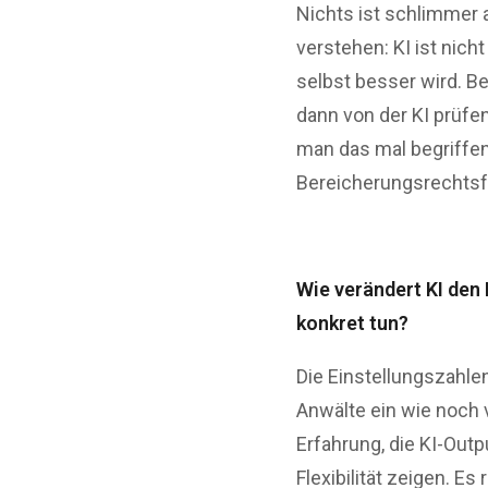
Nichts ist schlimmer 
verstehen: KI ist nich
selbst besser wird. Be
dann von der KI prüfe
man das mal begriffen
Bereicherungsrechtsfr
Wie verändert KI den 
konkret tun?
Die Einstellungszahle
Anwälte ein wie noch v
Erfahrung, die KI-Outp
Flexibilität zeigen. Es