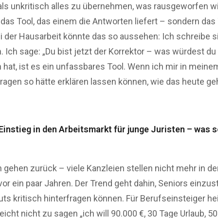
als unkritisch alles zu übernehmen, was rausgeworfen 
t das Tool, das einem die Antworten liefert – sondern da
i der Hausarbeit könnte das so aussehen: Ich schreibe si
n. Ich sage: „Du bist jetzt der Korrektor – was würdest
 hat, ist es ein unfassbares Tool. Wenn ich mir in mei
agen so hätte erklären lassen können, wie das heute ge
Einstieg in den Arbeitsmarkt für junge Juristen – was s
n gehen zurück – viele Kanzleien stellen nicht mehr in 
or ein paar Jahren. Der Trend geht dahin, Seniors einzust
uts kritisch hinterfragen können. Für Berufseinsteiger he
 reicht nicht zu sagen „ich will 90.000 €, 30 Tage Urlaub,