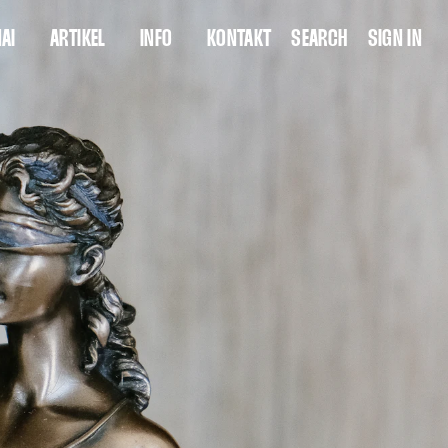
AI
ARTIKEL
INFO
KONTAKT
SEARCH
SIGN IN
OOLBOX
POSTS
WER SIND WIR?
SHOPS
THEMEN
FUTURE SKILLS ENTDECKEN
AUTOREN
BERATUNG IM WANDEL
INTERVIEWS
ARCHIV
QUELLEN PRO ARTIKEL