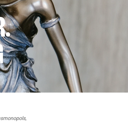
R.
G
ensmonopols,