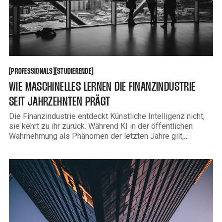
PROFESSIONALS
STUDIERENDE
[
[
[
[
PROFESSIONALS
STUDIERENDE
WIE MASCHINELLES LERNEN DIE FINANZINDUSTRIE
SEIT JAHRZEHNTEN PRÄGT
Die Finanzindustrie entdeckt Künstliche Intelligenz nicht,
sie kehrt zu ihr zurück. Während KI in der öffentlichen
Wahrnehmung als Phänomen der letzten Jahre gilt,
arbeiten Risikoabteilungen, Handelsdesks und
Kreditinstitute seit Jahrzehnten mit lernenden Systemen.
Der Unterschied zwischen einem Kreditscoring-Modell der
1990er Jahre und einem modernen Sprachmodell ist real
aber er