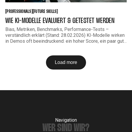
PROFESSIONALS
FUTURE SKILLS
[
[
[
[
PROFESSIONALS
FUTURE SKILLS
WIE KI-MODELLE EVALUIERT & GETESTET WERDEN
Bias, Metriken, Benchmarks, Performance-Tests –
verständlich erklärt (Stand: 28.02.2026) KI-Modelle wirken
in Demos oft beeindruckend: ein hoher Score, ein paar gute
Beispiele – fertig. In der Praxis zeigt sich aber schnell: Ein
Modell kann auf dem Papier stark sein und trotzdem im
Alltag schwächeln. Gründe sind neue Daten,
Load more
Navigation
WER SIND WIR?