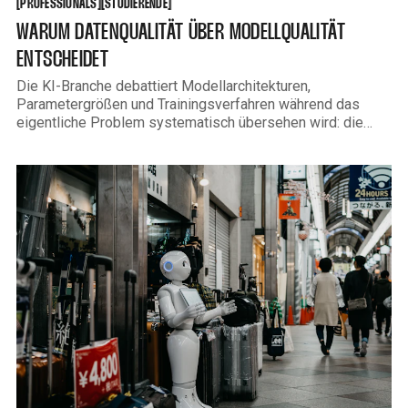
[
[
[
[
PROFESSIONALS
STUDIERENDE
WARUM DATENQUALITÄT ÜBER MODELLQUALITÄT
ENTSCHEIDET
Die KI-Branche debattiert Modellarchitekturen,
Parametergrößen und Trainingsverfahren während das
eigentliche Problem systematisch übersehen wird: die
Qualität der Inputdaten. Wer schlechte Daten in ein
leistungsstarkes Modell eingibt, bekommt schlechte
Ergebnisse zurück. Das ist kein neues Prinzip. Unter dem
Begriff Garbage In, Garbage Out ist es seit Jahrzehnten
bekannt. Aber im