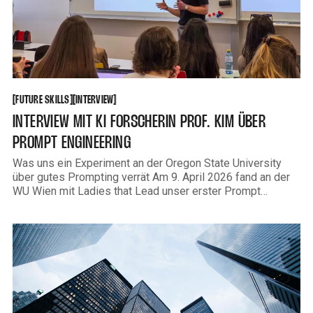
FUTURE SKILLS
INTERVIEW
[
[
[
[
FUTURE SKILLS
INTERVIEW
INTERVIEW MIT KI FORSCHERIN PROF. KIM ÜBER
PROMPT ENGINEERING
Was uns ein Experiment an der Oregon State University
über gutes Prompting verrät Am 9. April 2026 fand an der
WU Wien mit Ladies that Lead unser erster Prompt
Engineering Workshop statt. Im Vorfeld hatte ich die
Gelegenheit, erneut mit Prof. Inhwa Kim zu sprechen — der
Forscherin, deren Arbeit zu