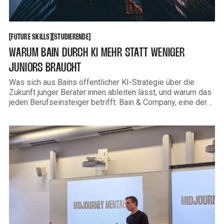
FUTURE SKILLS
STUDIERENDE
[
[
[
[
FUTURE SKILLS
STUDIERENDE
WARUM BAIN DURCH KI MEHR STATT WENIGER
JUNIORS BRAUCHT
Was sich aus Bains öffentlicher KI-Strategie über die
Zukunft junger Berater:innen ableiten lässt, und warum das
jeden Berufseinsteiger betrifft. Bain & Company, eine der
drei größten Strategieberatungen weltweit, redet nicht nur
über KI. Sie haben ihre mittlerweile über 17.000
Mitarbeitenden mit KI-Tools ausgestattet, über 19.000