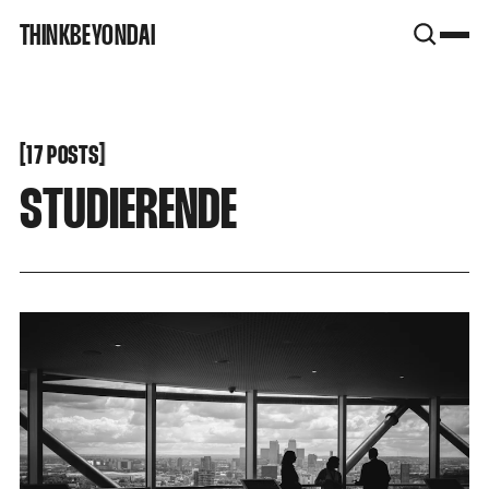
SNOOK
THINKBEYONDAI
BY
KUSA
PROJECTS
[
[
17 POSTS
STUDIERENDE