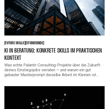
FUTURE SKILLS
STUDIERENDE
[
[
[
[
FUTURE SKILLS
STUDIERENDE
KI IN BERATUNG: KONKRETE SKILLS IM PRAKTISCHEN
KONTEXT
Was echte Palantir-Consulting-Projekte über die Zukunft
deines Einstiegsjobs verraten — und warum ein gut
gebauter Masterprompt dieselbe Arbeit im Kleinen ist.
Ezekiel Akinsanya studierte vier Jahre in Princeton mit
einem klaren Ziel: McKinsey. Consulting-Club gegründet,
Sommer-Praktika absolviert, Cases gedrillt. Im Frühjahr
2026 schloss er ab — und entschied