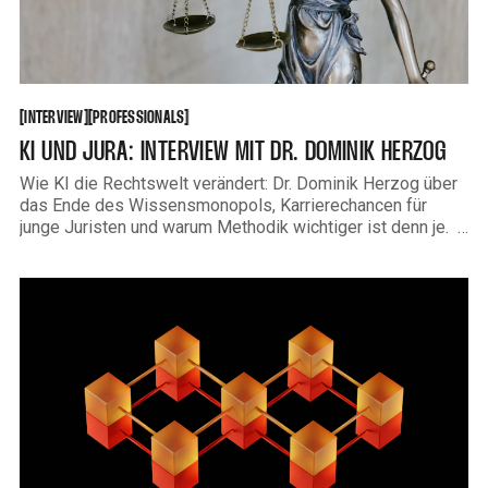
INTERVIEW
PROFESSIONALS
[
[
[
[
INTERVIEW
PROFESSIONALS
KI UND JURA: INTERVIEW MIT DR. DOMINIK HERZOG
Wie KI die Rechtswelt verändert: Dr. Dominik Herzog über
das Ende des Wissensmonopols, Karrierechancen für
junge Juristen und warum Methodik wichtiger ist denn je.
Beim Beck-Bewerbertag Jura 2026 in München haben wir
Dr. Dominik Herzog getroffen – Lehrstuhlbeauftragter an
der LMU München und Partner bei SYLVENSTEIN
Rechtsanwälte. Im Gespräch spricht