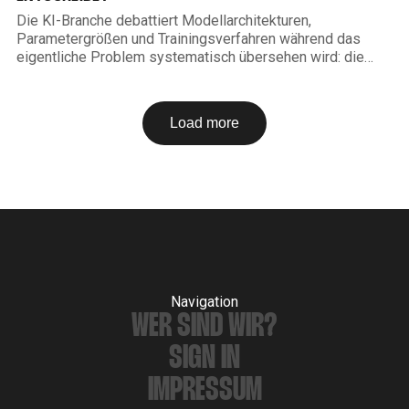
Die KI-Branche debattiert Modellarchitekturen,
Parametergrößen und Trainingsverfahren während das
eigentliche Problem systematisch übersehen wird: die
Qualität der Inputdaten. Wer schlechte Daten in ein
leistungsstarkes Modell eingibt, bekommt schlechte
Ergebnisse zurück. Das ist kein neues Prinzip. Unter dem
Load more
Begriff Garbage In, Garbage Out ist es seit Jahrzehnten
bekannt. Aber im
Navigation
WER SIND WIR?
SIGN IN
IMPRESSUM