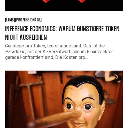
LLMS
PROFESSIONALS
[
[
[
[
LLMS
PROFESSIONALS
INFERENCE ECONOMICS: WARUM GÜNSTIGERE TOKEN
NICHT AUSREICHEN
Günstiger pro Token, teurer insgesamt. Das ist die
Paradoxie, mit der KI-Verantwortliche im Finanzsektor
gerade konfrontiert sind. Die Kosten pro
Verarbeitungseinheit sinken kontinuierlich, aber die
Gesamtrechnung steigt. Das klingt widersprüchlich, ist
aber erklärbar — und wer den Mechanismus dahinter
versteht, trifft bessere Architekturentscheidungen. Was
Inference überhaupt bedeutet Bevor es um