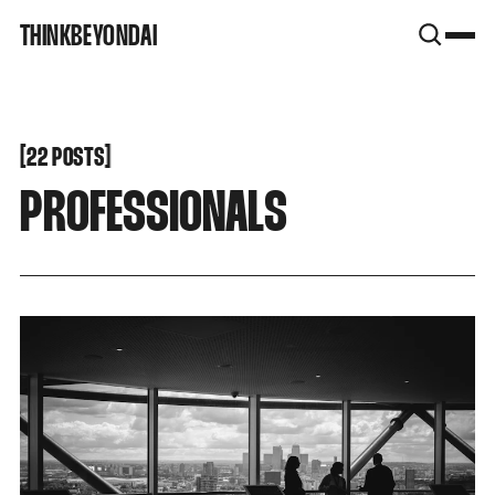
SNOOK
THINKBEYONDAI
BY
KUSA
PROJECTS
[
[
22 POSTS
PROFESSIONALS