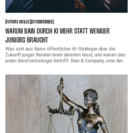
FUTURE SKILLS
STUDIERENDE
[
[
[
[
FUTURE SKILLS
STUDIERENDE
WARUM BAIN DURCH KI MEHR STATT WENIGER
JUNIORS BRAUCHT
Was sich aus Bains öffentlicher KI-Strategie über die
Zukunft junger Berater:innen ableiten lässt, und warum das
jeden Berufseinsteiger betrifft. Bain & Company, eine der
drei größten Strategieberatungen weltweit, redet nicht nur
über KI. Sie haben ihre mittlerweile über 17.000
Mitarbeitenden mit KI-Tools ausgestattet, über 19.000