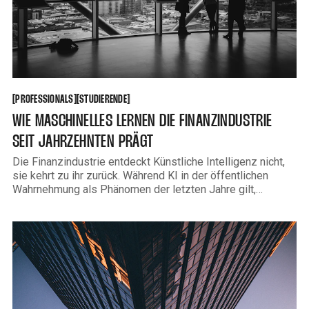
PROFESSIONALS
STUDIERENDE
[
[
[
[
PROFESSIONALS
STUDIERENDE
WIE MASCHINELLES LERNEN DIE FINANZINDUSTRIE
SEIT JAHRZEHNTEN PRÄGT
Die Finanzindustrie entdeckt Künstliche Intelligenz nicht,
sie kehrt zu ihr zurück. Während KI in der öffentlichen
Wahrnehmung als Phänomen der letzten Jahre gilt,
arbeiten Risikoabteilungen, Handelsdesks und
Kreditinstitute seit Jahrzehnten mit lernenden Systemen.
Der Unterschied zwischen einem Kreditscoring-Modell der
1990er Jahre und einem modernen Sprachmodell ist real
aber er