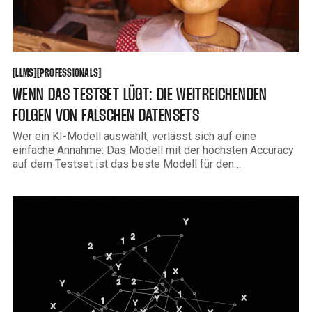
LLMS
PROFESSIONALS
[
[
[
[
LLMS
PROFESSIONALS
WENN DAS TESTSET LÜGT: DIE WEITREICHENDEN
FOLGEN VON FALSCHEN DATENSETS
Wer ein KI-Modell auswählt, verlässt sich auf eine
einfache Annahme: Das Modell mit der höchsten Accuracy
auf dem Testset ist das beste Modell für den
Produktionseinsatz. Eine Studie vom MIT zeigt, dass
diese Annahme systematisch falsch sein kann — und zwar
nicht aufgrund von Overfitting oder schlechter Architektur,
sondern wegen