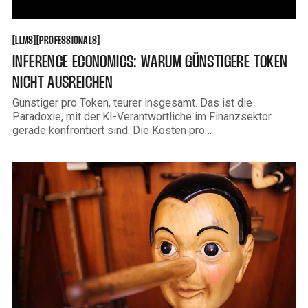
LLMS
PROFESSIONALS
[
[
[
[
LLMS
PROFESSIONALS
INFERENCE ECONOMICS: WARUM GÜNSTIGERE TOKEN
NICHT AUSREICHEN
Günstiger pro Token, teurer insgesamt. Das ist die
Paradoxie, mit der KI-Verantwortliche im Finanzsektor
gerade konfrontiert sind. Die Kosten pro
Verarbeitungseinheit sinken kontinuierlich, aber die
Gesamtrechnung steigt. Das klingt widersprüchlich, ist
aber erklärbar — und wer den Mechanismus dahinter
versteht, trifft bessere Architekturentscheidungen. Was
Inference überhaupt bedeutet Bevor es um