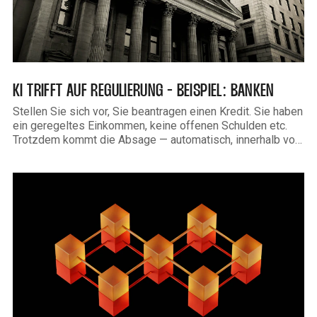
KI TRIFFT AUF REGULIERUNG - BEISPIEL: BANKEN
Stellen Sie sich vor, Sie beantragen einen Kredit. Sie haben
ein geregeltes Einkommen, keine offenen Schulden etc.
Trotzdem kommt die Absage — automatisch, innerhalb von
Sekunden. Kein Sachbearbeiter, keine Begründung, keine
Möglichkeit nachzufragen. Irgendwo in einem
Rechenzentrum hat ein Algorithmus entschieden, dass Sie
kein geeigneter Kreditnehmer sind. Was genau zu dieser