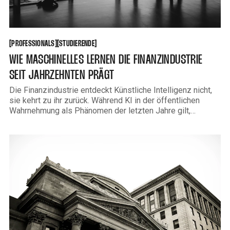
PROFESSIONALS
STUDIERENDE
[
[
[
[
PROFESSIONALS
STUDIERENDE
WIE MASCHINELLES LERNEN DIE FINANZINDUSTRIE
SEIT JAHRZEHNTEN PRÄGT
Die Finanzindustrie entdeckt Künstliche Intelligenz nicht,
sie kehrt zu ihr zurück. Während KI in der öffentlichen
Wahrnehmung als Phänomen der letzten Jahre gilt,
arbeiten Risikoabteilungen, Handelsdesks und
Kreditinstitute seit Jahrzehnten mit lernenden Systemen.
Der Unterschied zwischen einem Kreditscoring-Modell der
1990er Jahre und einem modernen Sprachmodell ist real
aber er