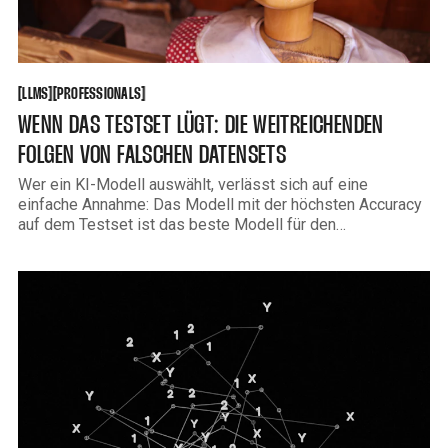
LLMS
PROFESSIONALS
[
[
[
[
LLMS
PROFESSIONALS
WENN DAS TESTSET LÜGT: DIE WEITREICHENDEN
FOLGEN VON FALSCHEN DATENSETS
Wer ein KI-Modell auswählt, verlässt sich auf eine
einfache Annahme: Das Modell mit der höchsten Accuracy
auf dem Testset ist das beste Modell für den
Produktionseinsatz. Eine Studie vom MIT zeigt, dass
diese Annahme systematisch falsch sein kann — und zwar
nicht aufgrund von Overfitting oder schlechter Architektur,
sondern wegen