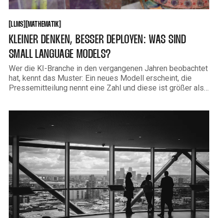
LLMS
MATHEMATIK
[
[
[
[
LLMS
MATHEMATIK
KLEINER DENKEN, BESSER DEPLOYEN: WAS SIND
SMALL LANGUAGE MODELS?
Wer die KI-Branche in den vergangenen Jahren beobachtet
hat, kennt das Muster: Ein neues Modell erscheint, die
Pressemitteilung nennt eine Zahl und diese ist größer als
die des Vorgängers. Milliarden Parameter wurden zur
Währung des Fortschritts. GPT-4, Gemini Ultra, Claude
Opus sind aufgebaut nach der Logik, dass mehr