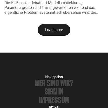
Die KI-Branche debattiert Modellarchitekturen,
Parametergrößen und Trainingsverfahren während das
eigentliche Problem systematisch übersehen wird: die
Qualität der Inputdaten. Wer schlechte Daten in ein
leistungsstarkes Modell eingibt, bekommt schlechte
Ergebnisse zurück. Das ist kein neues Prinzip. Unter dem
Load more
Begriff Garbage In, Garbage Out ist es seit Jahrzehnten
bekannt. Aber im
Navigation
WER SIND WIR?
SIGN IN
IMPRESSUM
Artikel