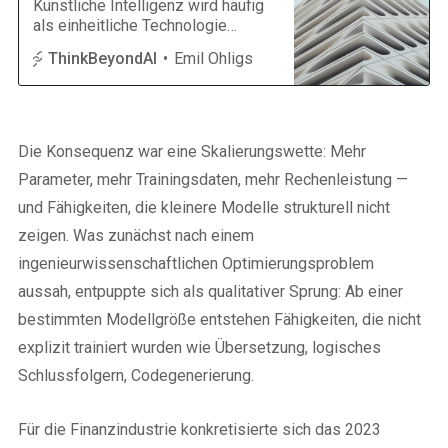
Künstliche Intelligenz wird häufig
als einheitliche Technologie
wahrgenommen. In der Praxis
ThinkBeyondAI
Emil Ohligs
basiert moderne KI jedoch
auf grundlegend unterschiedlichen
Architekturen, die jeweils für klar
abgegrenzte Problemklassen
optimiert sind. Ob ein System
Die Konsequenz war eine Skalierungswette: Mehr
Texte analysiert, Bilder erkennt
Parameter, mehr Trainingsdaten, mehr Rechenleistung —
oder autonome Entscheidungen
trifft, hängt nicht von einer
und Fähigkeiten, die kleinere Modelle strukturell nicht
allgemeinen „Intelligenz“ ab,
zeigen. Was zunächst nach einem
sondern von der strukturellen
ingenieurwissenschaftlichen Optimierungsproblem
Auslegung
aussah, entpuppte sich als qualitativer Sprung: Ab einer
bestimmten Modellgröße entstehen Fähigkeiten, die nicht
explizit trainiert wurden wie Übersetzung, logisches
Schlussfolgern, Codegenerierung.
Für die Finanzindustrie konkretisierte sich das 2023