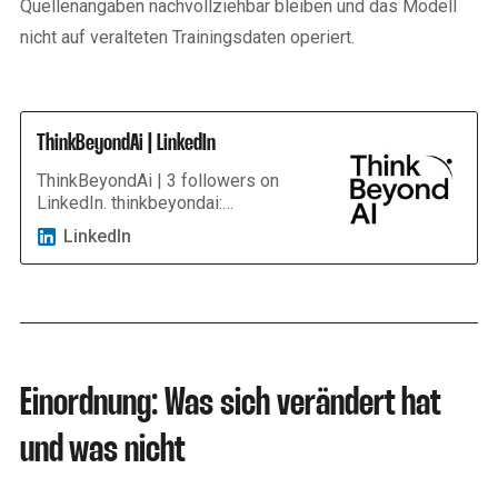
Quellenangaben nachvollziehbar bleiben und das Modell
nicht auf veralteten Trainingsdaten operiert.
ThinkBeyondAi | LinkedIn
ThinkBeyondAi | 3 followers on
LinkedIn. thinkbeyondai:
Midjourney-Mentalität – kritisch
LinkedIn
auf AI blicken, Berufe im Wandel
verstehen, Zukunft denken. |
thinkbeyondai ist eine Plattform für
Reflexion, Analyse und Debatte im
Zeitalter von Künstlicher
Intelligenz. Wir beleuchten, wie AI
Berufe, Karrieren und ganze
Einordnung: Was sich verändert hat
Branchen verändert – von der
Anwaltskanzlei über die
und was nicht
Unternehmensberatung bis hin zu
M&amp;A und Corporate Finance.
Kern unseres Ansatzes ist die