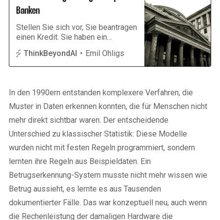
Banken
Stellen Sie sich vor, Sie beantragen
einen Kredit. Sie haben ein
geregeltes Einkommen, keine
ThinkBeyondAI
Emil Ohligs
offenen Schulden etc. Trotzdem
kommt die Absage — automatisch,
innerhalb von Sekunden. Kein
Sachbearbeiter, keine Begründung,
In den 1990ern entstanden komplexere Verfahren, die
keine Möglichkeit nachzufragen.
Irgendwo in einem Rechenzentrum
Muster in Daten erkennen konnten, die für Menschen nicht
hat ein Algorithmus entschieden,
mehr direkt sichtbar waren. Der entscheidende
dass Sie kein geeigneter
Unterschied zu klassischer Statistik: Diese Modelle
Kreditnehmer sind. Was genau zu
dieser
wurden nicht mit festen Regeln programmiert, sondern
lernten ihre Regeln aus Beispieldaten. Ein
Betrugserkennung-System musste nicht mehr wissen wie
Betrug aussieht, es lernte es aus Tausenden
dokumentierter Fälle. Das war konzeptuell neu, auch wenn
die Rechenleistung der damaligen Hardware die