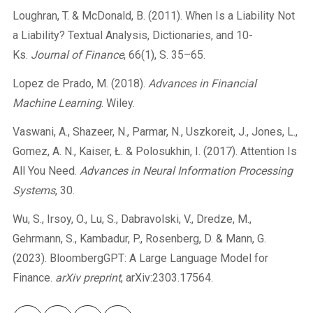
Loughran, T. & McDonald, B. (2011). When Is a Liability Not
a Liability? Textual Analysis, Dictionaries, and 10-
Ks.
Journal of Finance
, 66(1), S. 35–65.
Lopez de Prado, M. (2018).
Advances in Financial
Machine Learning
. Wiley.
Vaswani, A., Shazeer, N., Parmar, N., Uszkoreit, J., Jones, L.,
Gomez, A. N., Kaiser, Ł. & Polosukhin, I. (2017). Attention Is
All You Need.
Advances in Neural Information Processing
Systems
, 30.
Wu, S., Irsoy, O., Lu, S., Dabravolski, V., Dredze, M.,
Gehrmann, S., Kambadur, P., Rosenberg, D. & Mann, G.
(2023). BloombergGPT: A Large Language Model for
Finance.
arXiv preprint
, arXiv:2303.17564.